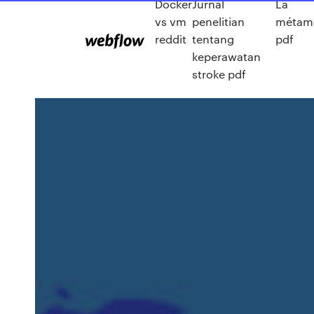
Docker
Jurnal
La
vs vm
penelitian
métam
reddit
tentang
pdf
keperawatan
stroke pdf