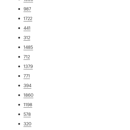
987
1722
441
312
1485
712
1379
771
394
1860
1198
578
320