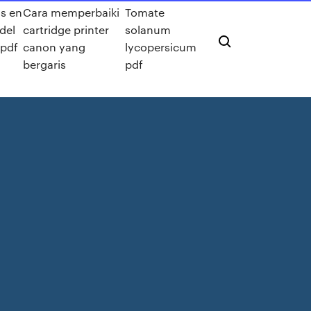
s en
Cara memperbaiki
Tomate
del
cartridge printer
solanum
 pdf
canon yang
lycopersicum
bergaris
pdf